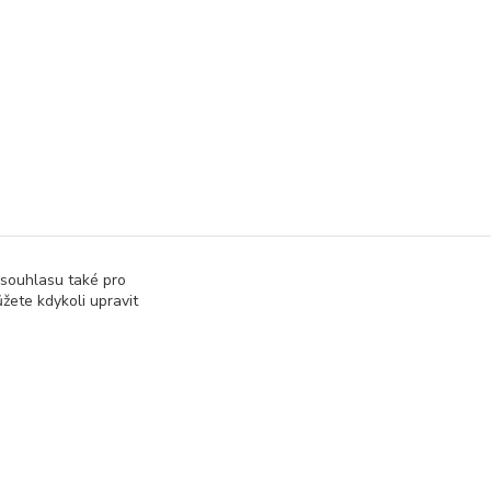
 souhlasu také pro
žete kdykoli upravit
Vytvořeno na
Eshop-rychle.cz