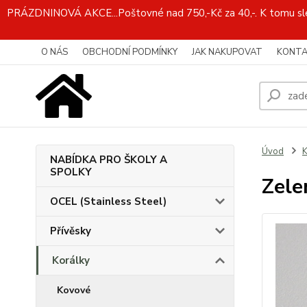
PRÁZDNINOVÁ AKCE...Poštovné nad 750,-Kč za 40,-. K tomu slev
O NÁS
OBCHODNÍ PODMÍNKY
JAK NAKUPOVAT
KONTA
Úvod
K
NABÍDKA PRO ŠKOLY A
SPOLKY
Zele
OCEL (Stainless Steel)
Přívěsky
Korálky
Kovové