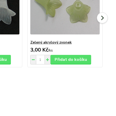
Zelený akrylový zvonek
Žl
3,00 Kč
3,
/
ks
šíku
Přidat do košíku