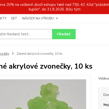
a 20% na veškeré zboží eshopu také nad 750,-Kč. Kód "prázdnin
kupón". do 31.8.2026. Bižu tým
KTY
EET
NÁVODY NA VÝROBU
Hledat
orálky
Zelené akrylové zvonečky, 10 ks
né akrylové zvonečky, 10 ks
Veliko
Dos
Nej