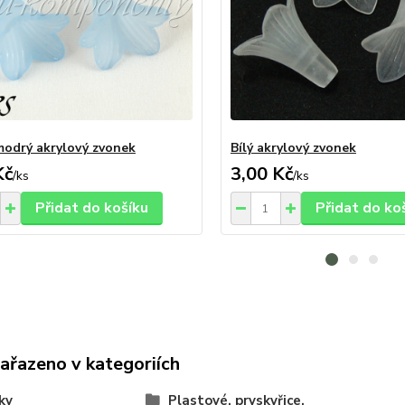
modrý akrylový zvonek
Bílý akrylový zvonek
Kč
3,00 Kč
/
ks
/
ks
Přidat do košíku
Přidat do ko
zařazeno v kategoriích
ky
Plastové, pryskyřice,