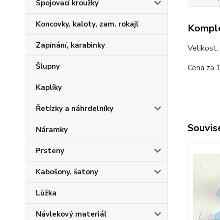
Spojovací kroužky
Koncovky, kaloty, zam. rokajl
Komple
Zapínání, karabinky
Velikost
Šlupny
Cena za 
Kaplíky
Řetízky a náhrdelníky
Souvise
Náramky
Prsteny
Kabošony, šatony
Lůžka
Návlekový materiál