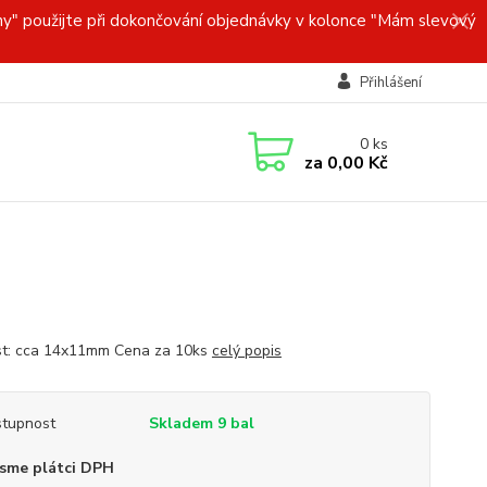
y" použijte při dokončování objednávky v kolonce "Mám slevový
Přihlášení
0
ks
za
0,00 Kč
st: cca 14x11mm Cena za 10ks
celý popis
tupnost
Skladem 9 bal
sme plátci DPH