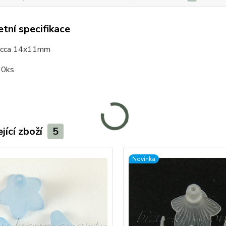
tní specifikace
: cca 14x11mm
10ks
jící zboží
5
Novinka