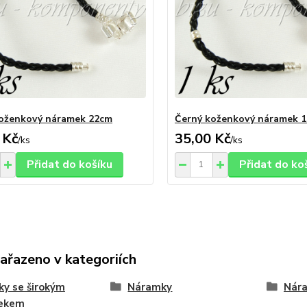
oženkový náramek 22cm
Černý koženkový náramek 
 Kč
35,00 Kč
/
ks
/
ks
Přidat do košíku
Přidat do ko
zařazeno v kategoriích
ky se širokým
Náramky
Nár
lekem