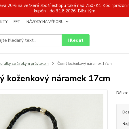
a 20% na veškeré zboží eshopu také nad 750,-Kč. Kód "prázdnin
kupón". do 31.8.2026. Bižu tým
KTY
EET
NÁVODY NA VÝROBU
Hledat
orálky se širokým průvlekem
Černý koženkový náramek 17cm
ý koženkový náramek 17cm
Délka:
Dos
Nej