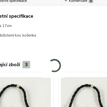
etní specifikace
Komentáře
0
tní specifikace
ca 17cm
 bižuterní kov, koženka
jící zboží
3