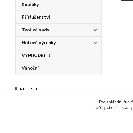
Knoflíky
Příslušenství
Tvořivé sady
Hotové výrobky
VÝPRODEJ !!!
Vánoční
Novinky
Pro základní funk
Zobrazit všechny novinky
účely cílení reklam