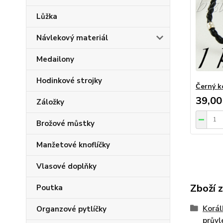
Lůžka
Návlekový materiál
Medailony
Hodinkové strojky
Černý k
39,00
Záložky
Brožové můstky
Manžetové knoflíčky
Vlasové doplňky
Zboží 
Poutka
Korál
Organzové pytlíčky
prův