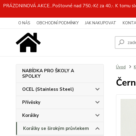
PRÁZDNINOVÁ AKCE...Poštovné nad 750,-Kč za 40,-. K tomu slev
O NÁS
OBCHODNÍ PODMÍNKY
JAK NAKUPOVAT
KONTA
Úvod
K
NABÍDKA PRO ŠKOLY A
SPOLKY
Čern
OCEL (Stainless Steel)
Přívěsky
Korálky
Korálky se širokým průvlekem