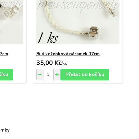
17cm
Bílý koženkový náramek 17cm
35,00 Kč
/
ks
šíku
Přidat do košíku
amky