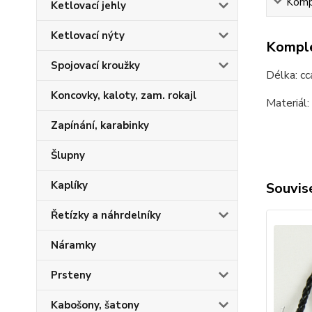
Kompl
Ketlovací jehly
Ketlovací nýty
Komple
Spojovací kroužky
Délka: c
Koncovky, kaloty, zam. rokajl
Materiál:
Zapínání, karabinky
Šlupny
Kaplíky
Souvise
Řetízky a náhrdelníky
Náramky
Prsteny
Kabošony, šatony