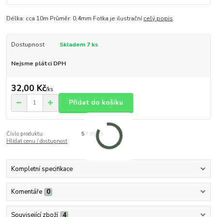
Délka: cca 10m Průměr: 0,4mm Fotka je ilustrační
celý popis
Dostupnost
Skladem 7 ks
Nejsme plátci DPH
32,00 Kč
/
ks
Přidat do košíku
Číslo produktu:
57 0023
Hlídat cenu / dostupnost
Kompletní specifikace
Komentáře
0
Související zboží
4