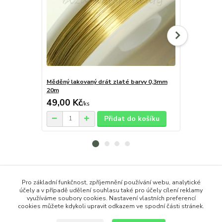
Měděný lakovaný drát zlaté barvy 0,3mm
Měděný lako
20m
49,00 Kč
39,00 Kč
/
ks
Přidat do košíku
Zboží zařazeno v kategoriích
Pro základní funkčnost, zpříjemnění používání webu, analytické
účely a v případě udělení souhlasu také pro účely cílení reklamy
Návlekový materiál
využíváme soubory cookies. Nastavení vlastních preferencí
cookies můžete kdykoli upravit odkazem ve spodní části stránek.
Drátky