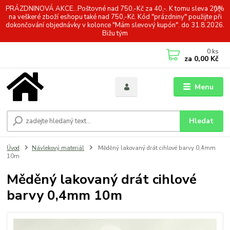
PRÁZDNINOVÁ AKCE...Poštovné nad 750,-Kč za 40,-. K tomu sleva 20%
na veškeré zboží eshopu také nad 750,-Kč. Kód "prázdniny" použijte při
dokončování objednávky v kolonce "Mám slevový kupón". do 31.8.2026.
Bižu tým
0
ks
za
0,00 Kč
Menu
Hledat
Úvod
Návlekový materiál
Měděný lakovaný drát cihlové barvy 0,4mm
10m
Měděný lakovaný drát cihlové
barvy 0,4mm 10m