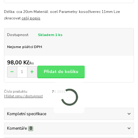
Délka: cca 20cm Materiál: ocel Parametry: kosočtverec 11mm Lze
zkracovat
celý popis
Dostupnost
Skladem 1 ks
Nejsme plátci DPH
98,00 Kč
/
ks
Přidat do košíku
Číslo produktu:
70 2031
Hlídat cenu / dostupnost
Kompletní specifikace
Komentáře
0