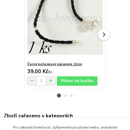
Černý koženkový náramek 22cm
Černý kožen
39,00 Kč
35,00 Kč
/
ks
Přidat do košíku
Zboží zařazeno v kategoriích
OCEL (Stainless Steel)
Pro základní funkčnost, zpříjemnění používání webu, analytické