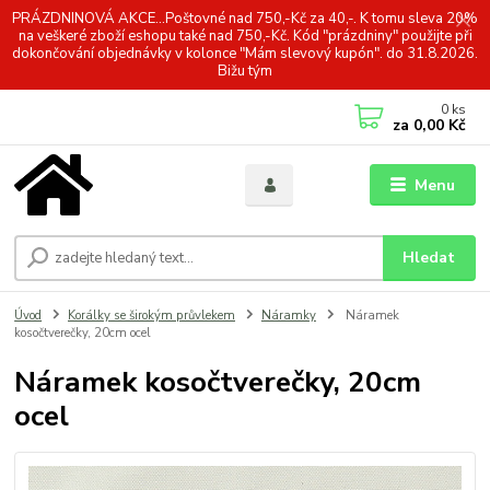
PRÁZDNINOVÁ AKCE...Poštovné nad 750,-Kč za 40,-. K tomu sleva 20%
na veškeré zboží eshopu také nad 750,-Kč. Kód "prázdniny" použijte při
dokončování objednávky v kolonce "Mám slevový kupón". do 31.8.2026.
Bižu tým
0
ks
za
0,00 Kč
Menu
Hledat
Úvod
Korálky se širokým průvlekem
Náramky
Náramek
kosočtverečky, 20cm ocel
Náramek kosočtverečky, 20cm
ocel