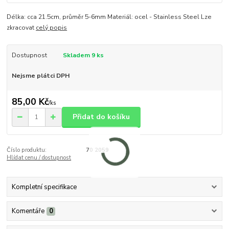
Délka: cca 21.5cm, průměr 5-6mm Materiál: ocel - Stainless Steel Lze
zkracovat
celý popis
Dostupnost
Skladem 9 ks
Nejsme plátci DPH
85,00 Kč
/
ks
Přidat do košíku
Číslo produktu:
70 2059
Hlídat cenu / dostupnost
Kompletní specifikace
Komentáře
0