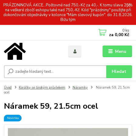
PRÁZDNINOVÁ AKCE...Poštovné nad 750,-Kč za 40,-. K tomu sleva 20%
na veškeré zboží eshopu také nad 750,-Kč. Kód "prázdniny" použijte při
dokončování objednávky v kolonce "Mám slevový kupón". do 31.8.2026.
Bižu tým
0
ks
za
0,00 Kč
Menu
Hledat
Úvod
Korálky se širokým průvlekem
Náramky
Náramek 59, 21.5cm
ocel
Náramek 59, 21.5cm ocel
Novinka