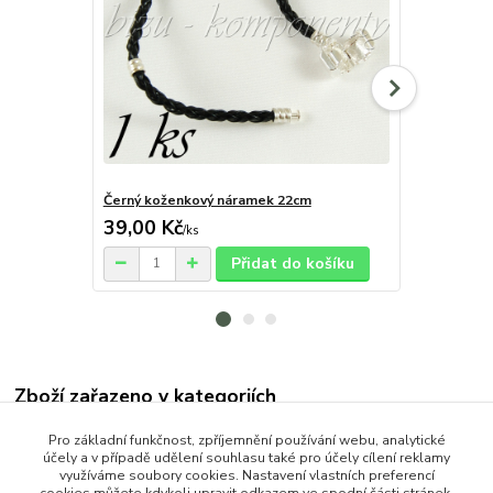
Černý koženkový náramek 22cm
Černý kožen
39,00 Kč
35,00 Kč
/
ks
Přidat do košíku
Zboží zařazeno v kategoriích
OCEL (Stainless Steel)
Pro základní funkčnost, zpříjemnění používání webu, analytické
účely a v případě udělení souhlasu také pro účely cílení reklamy
Náramky
využíváme soubory cookies. Nastavení vlastních preferencí