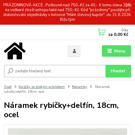
PRÁZDNINOVÁ AKCE...Poštovné nad 750,-Kč za 40,-. K tomu sleva 20%
na veškeré zboží eshopu také nad 750,-Kč. Kód "prázdniny" použijte při
dokončování objednávky v kolonce "Mám slevový kupón". do 31.8.2026.
Bižu tým
0
ks
za
0,00 Kč
Menu
Hledat
Úvod
Korálky se širokým průvlekem
Náramky
Náramek
rybičky+delfín, 18cm, ocel
Náramek rybičky+delfín, 18cm,
ocel