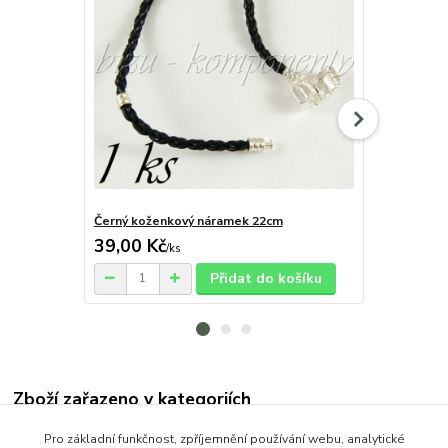
Černý koženkový náramek 22cm
Černý kožen
39,00 Kč
35,00 Kč
/
ks
Přidat do košíku
Zboží zařazeno v kategoriích
OCEL (Stainless Steel)
Pro základní funkčnost, zpříjemnění používání webu, analytické