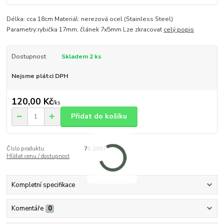
Délka: cca 18cm Materiál: nerezová ocel (Stainless Steel)
Parametry:rybička 17mm, článek 7x5mm Lze zkracovat
celý popis
Dostupnost
Skladem 2 ks
Nejsme plátci DPH
120,00 Kč
/
ks
Přidat do košíku
Číslo produktu:
70 2007
Hlídat cenu / dostupnost
Kompletní specifikace
Komentáře
0