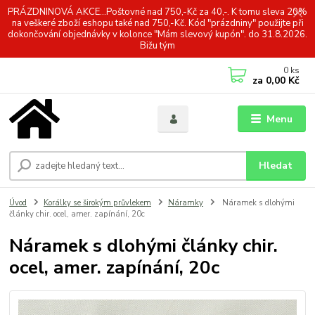
PRÁZDNINOVÁ AKCE...Poštovné nad 750,-Kč za 40,-. K tomu sleva 20%
na veškeré zboží eshopu také nad 750,-Kč. Kód "prázdniny" použijte při
dokončování objednávky v kolonce "Mám slevový kupón". do 31.8.2026.
Bižu tým
0
ks
za
0,00 Kč
Menu
Hledat
Úvod
Korálky se širokým průvlekem
Náramky
Náramek s dlohými
články chir. ocel, amer. zapínání, 20c
Náramek s dlohými články chir.
ocel, amer. zapínání, 20c