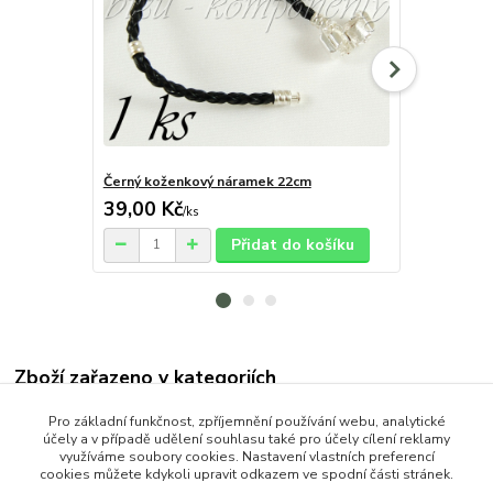
Černý koženkový náramek 22cm
Černý kožen
39,00 Kč
35,00 Kč
/
ks
Přidat do košíku
Zboží zařazeno v kategoriích
OCEL (Stainless Steel)
Pro základní funkčnost, zpříjemnění používání webu, analytické
účely a v případě udělení souhlasu také pro účely cílení reklamy
Náramky
využíváme soubory cookies. Nastavení vlastních preferencí
cookies můžete kdykoli upravit odkazem ve spodní části stránek.
Náramky