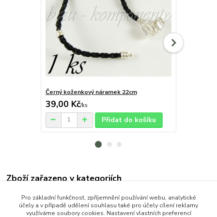
Černý koženkový náramek 22cm
Černý kožen
39,00 Kč
35,00 Kč
/
ks
Přidat do košíku
Zboží zařazeno v kategoriích
OCEL (Stainless Steel)
Pro základní funkčnost, zpříjemnění používání webu, analytické
účely a v případě udělení souhlasu také pro účely cílení reklamy
Náramky
využíváme soubory cookies. Nastavení vlastních preferencí