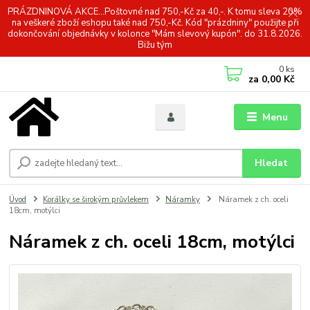
PRÁZDNINOVÁ AKCE...Poštovné nad 750,-Kč za 40,-. K tomu sleva 20%
na veškeré zboží eshopu také nad 750,-Kč. Kód "prázdniny" použijte při
dokončování objednávky v kolonce "Mám slevový kupón". do 31.8.2026.
Bižu tým
0
ks
za
0,00 Kč
Menu
Hledat
Úvod
Korálky se širokým průvlekem
Náramky
Náramek z ch. oceli
18cm, motýlci
Náramek z ch. oceli 18cm, motýlci