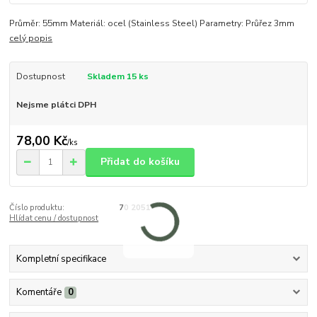
Průměr: 55mm Materiál: ocel (Stainless Steel) Parametry: Průřez 3mm
celý popis
Dostupnost
Skladem 15 ks
Nejsme plátci DPH
78,00 Kč
/
ks
Přidat do košíku
Číslo produktu:
70 2051
Hlídat cenu / dostupnost
Kompletní specifikace
Komentáře
0