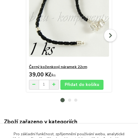
Černý koženkový náramek 22cm
Černý kožen
39,00 Kč
35,00 Kč
/
ks
Přidat do košíku
Zboží zařazeno v kategoriích
OCEL (Stainless Steel)
Pro základní funkčnost, zpříjemnění používání webu, analytické