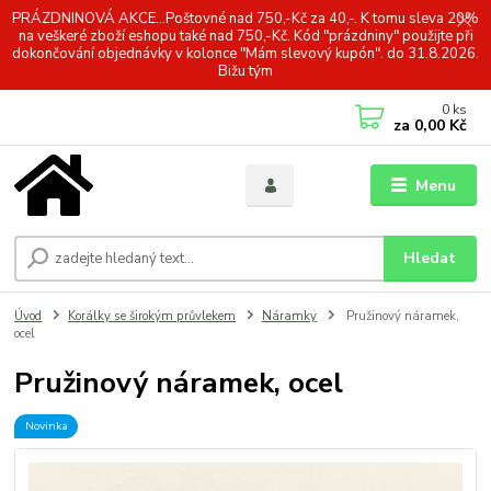
PRÁZDNINOVÁ AKCE...Poštovné nad 750,-Kč za 40,-. K tomu sleva 20%
na veškeré zboží eshopu také nad 750,-Kč. Kód "prázdniny" použijte při
dokončování objednávky v kolonce "Mám slevový kupón". do 31.8.2026.
Bižu tým
0
ks
za
0,00 Kč
Menu
Hledat
Úvod
Korálky se širokým průvlekem
Náramky
Pružinový náramek,
ocel
Pružinový náramek, ocel
Novinka