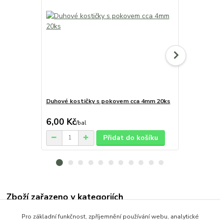
Duhové kostičky s pokovem cca 4mm 20ks
Mezidíl kyti
6,00 Kč
41,00 Kč
/
bal
Přidat do košíku
Zboží zařazeno v kategoriích
Korálky
Pro základní funkčnost, zpříjemnění používání webu, analytické