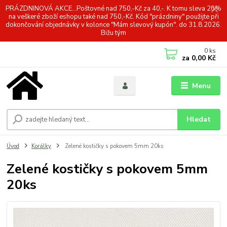
PRÁZDNINOVÁ AKCE...Poštovné nad 750,-Kč za 40,-. K tomu sleva 20%
na veškeré zboží eshopu také nad 750,-Kč. Kód "prázdniny" použijte při
dokončování objednávky v kolonce "Mám slevový kupón". do 31.8.2026.
Bižu tým
0
ks
za
0,00 Kč
Menu
Hledat
Úvod
Korálky
Zelené kostičky s pokovem 5mm 20ks
Zelené kostičky s pokovem 5mm
20ks