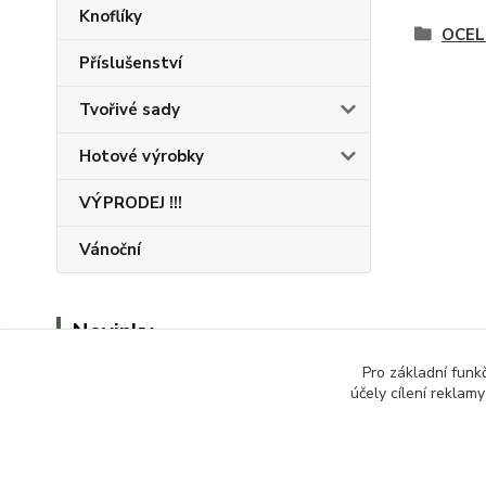
Knoflíky
OCEL 
Příslušenství
Tvořivé sady
Hotové výrobky
VÝPRODEJ !!!
Vánoční
Novinky
Pro základní funk
Zobrazit všechny novinky
účely cílení reklam