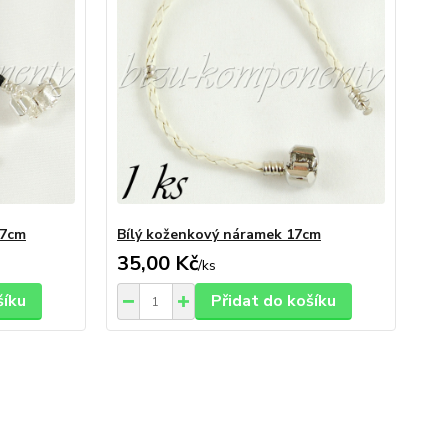
17cm
Bílý koženkový náramek 17cm
35,00 Kč
/
ks
šíku
Přidat do košíku