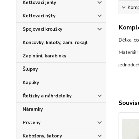
Ketlovací jehly
Kompl
Ketlovací nýty
Komple
Spojovací kroužky
Délka: cc
Koncovky, kaloty, zam. rokajl
Materiál:
Zapínání, karabinky
jednoduch
Šlupny
Kaplíky
Řetízky a náhrdelníky
Souvise
Náramky
Prsteny
Kabošony, šatony