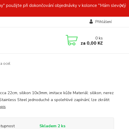
y" použijte při dokončování objednávky v kolonce "Mám slevový
Přihlášení
0
ks
za
0,00 Kč
a ocel
cca 22cm, silikon 10x3mm, imitace kůže Materiál: silikon, nerez
Stainless Steel jednoduché a spolehlivé zapínání, lze zkrátit
opis
tupnost
Skladem 2 ks