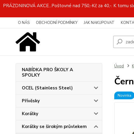
PRÁZDNINOVÁ AKCE...Poštovné nad 750,-Kč za 40,-. K tomu slev
O NÁS
OBCHODNÍ PODMÍNKY
JAK NAKUPOVAT
KONTA
Úvod
K
NABÍDKA PRO ŠKOLY A
SPOLKY
Čern
OCEL (Stainless Steel)
Novinka
Přívěsky
Korálky
Korálky se širokým průvlekem