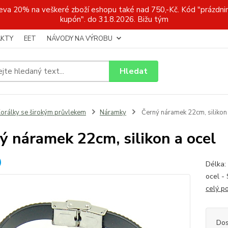
a 20% na veškeré zboží eshopu také nad 750,-Kč. Kód "prázdnin
kupón". do 31.8.2026. Bižu tým
KTY
EET
NÁVODY NA VÝROBU
Hledat
orálky se širokým průvlekem
Náramky
Černý náramek 22cm, silikon 
ý náramek 22cm, silikon a ocel
Délka: 
ocel - 
celý p
Dos