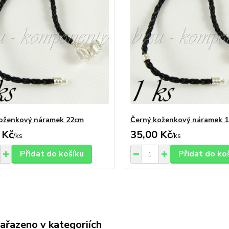
oženkový náramek 22cm
Černý koženkový náramek 
 Kč
35,00 Kč
/
ks
/
ks
Přidat do košíku
Přidat do ko
zařazeno v kategoriích