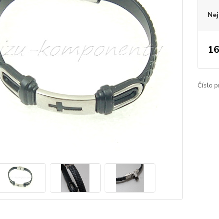
Nej
16
Číslo p