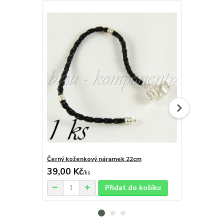
Černý koženkový náramek 22cm
Černý kožen
39,00 Kč
35,00 Kč
/
ks
Přidat do košíku