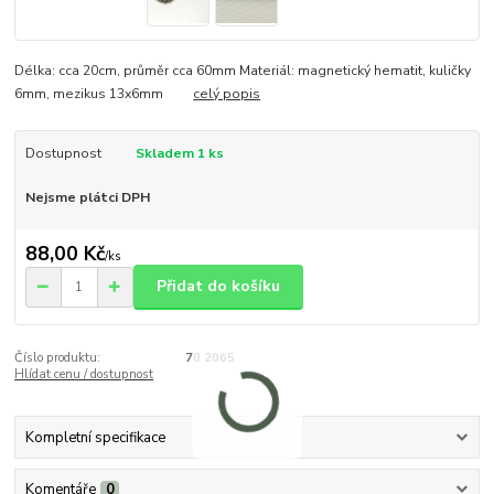
Délka: cca 20cm, průměr cca 60mm Materiál: magnetický hematit, kuličky
6mm, mezikus 13x6mm
celý popis
Dostupnost
Skladem 1 ks
Nejsme plátci DPH
88,00 Kč
/
ks
Přidat do košíku
Číslo produktu:
70 2065
Hlídat cenu / dostupnost
Kompletní specifikace
Komentáře
0