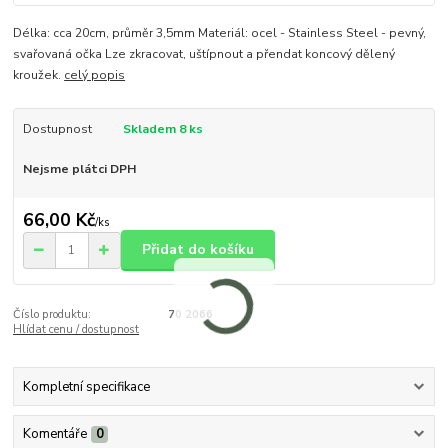
Délka: cca 20cm, průměr 3,5mm Materiál: ocel - Stainless Steel - pevný,
svařovaná očka Lze zkracovat, uštípnout a přendat koncový dělený
kroužek.
celý popis
Dostupnost
Skladem 8 ks
Nejsme plátci DPH
66,00 Kč
/
ks
Přidat do košíku
Číslo produktu:
70 2066
Hlídat cenu / dostupnost
Kompletní specifikace
Komentáře
0