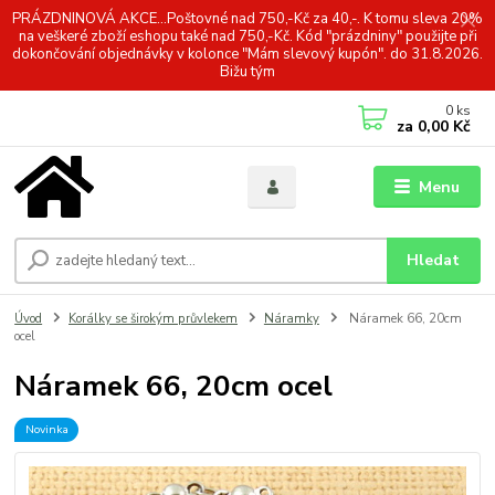
PRÁZDNINOVÁ AKCE...Poštovné nad 750,-Kč za 40,-. K tomu sleva 20%
na veškeré zboží eshopu také nad 750,-Kč. Kód "prázdniny" použijte při
dokončování objednávky v kolonce "Mám slevový kupón". do 31.8.2026.
Bižu tým
0
ks
za
0,00 Kč
Menu
Hledat
Úvod
Korálky se širokým průvlekem
Náramky
Náramek 66, 20cm
ocel
Náramek 66, 20cm ocel
Novinka