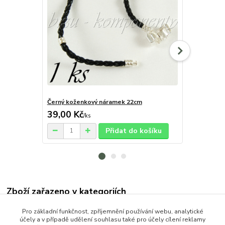
Černý koženkový náramek 22cm
Černý kožen
39,00 Kč
35,00 Kč
/
ks
Přidat do košíku
Zboží zařazeno v kategoriích
OCEL (Stainless Steel)
Pro základní funkčnost, zpříjemnění používání webu, analytické
účely a v případě udělení souhlasu také pro účely cílení reklamy