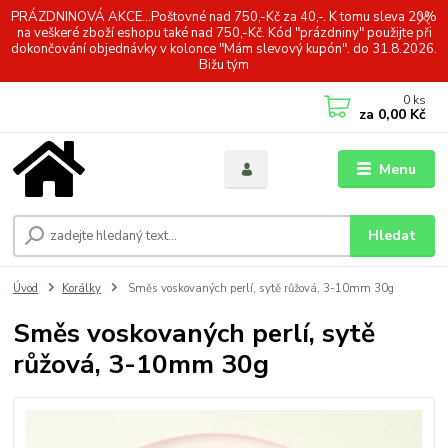
PRÁZDNINOVÁ AKCE...Poštovné nad 750,-Kč za 40,-. K tomu sleva 20%
na veškeré zboží eshopu také nad 750,-Kč. Kód "prázdniny" použijte při
dokončování objednávky v kolonce "Mám slevový kupón". do 31.8.2026.
Bižu tým
0
ks
za
0,00 Kč
Menu
Hledat
Úvod
Korálky
Směs voskovaných perlí, sytě růžová, 3-10mm 30g
Směs voskovaných perlí, sytě
růžová, 3-10mm 30g