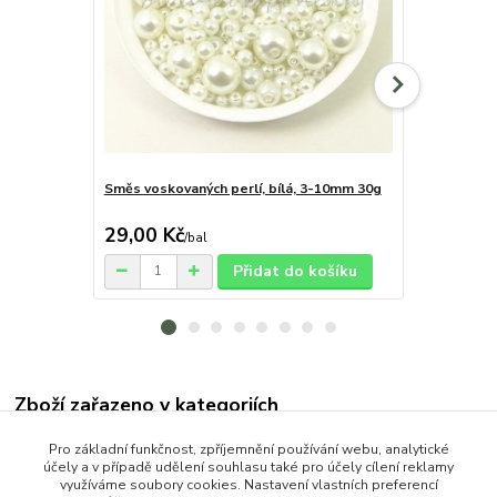
Směs voskovaných perlí, bílá, 3-10mm 30g
Směs voskov
10mm 30g
29,00 Kč
29,00 Kč
/
bal
Přidat do košíku
Zboží zařazeno v kategoriích
Korálky
Pro základní funkčnost, zpříjemnění používání webu, analytické
účely a v případě udělení souhlasu také pro účely cílení reklamy
Skleněné
využíváme soubory cookies. Nastavení vlastních preferencí